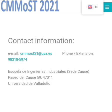
Skip
EN
to
content
Contact information:
e-mail:
cmmost21@uva.es
Phone / Extension:
98318-5974
Escuela de Ingenierías Industriales (Sede Cauce)
Paseo del Cauce 59, 47011
Universidad de Valladolid